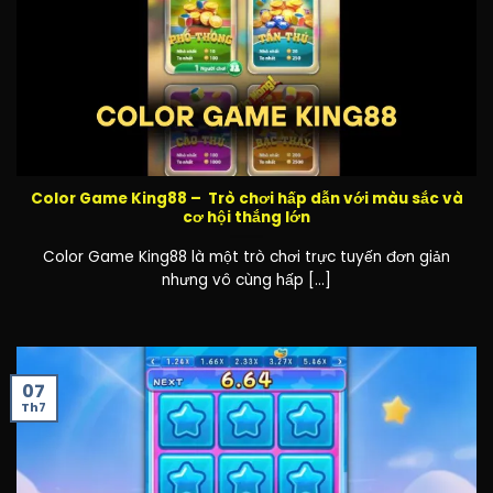
Color Game King88 – Trò chơi hấp dẫn với màu sắc và
cơ hội thắng lớn
Color Game King88 là một trò chơi trực tuyến đơn giản
nhưng vô cùng hấp [...]
07
Th7