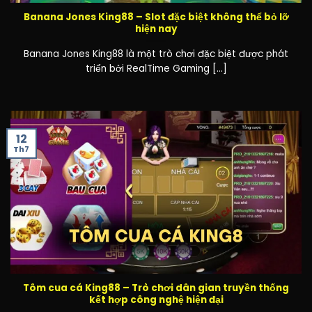
Banana Jones King88 – Slot đặc biệt không thể bỏ lỡ
hiện nay
Banana Jones King88 là một trò chơi đặc biệt được phát
triển bởi RealTime Gaming [...]
12
Th7
Tôm cua cá King88 – Trò chơi dân gian truyền thống
kết hợp công nghệ hiện đại