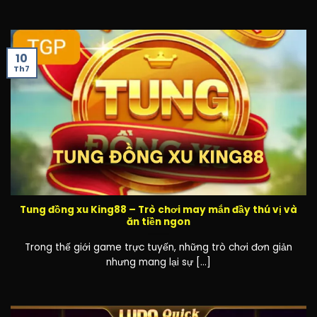
10
Th7
Tung đồng xu King88 – Trò chơi may mắn đầy thú vị và
ăn tiền ngon
Trong thế giới game trực tuyến, những trò chơi đơn giản
nhưng mang lại sự [...]