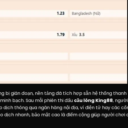
g bị gián đoạn, nền tảng đã tích hợp sẵn hệ thống thanh
, minh bạch. Sau mỗi phiên thi đấu
cầu lông King88
, người
o dịch thông qua ngân hàng nội địa, ví điện tử hay các cổ
iao dịch nhanh, bảo mật cao là điểm cộng giúp người chơi 