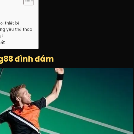
8
i thiết bị
ồng yêu thể thao
ạt
hất
ing88 đình đám