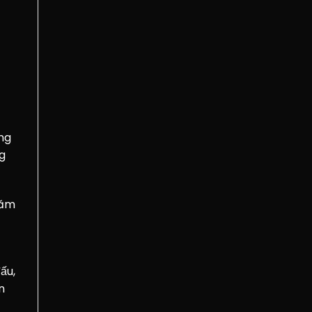
ng
ng
hăm
ấu,
n