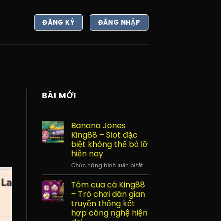
ĐĂNG KÝ
ĐĂNG NHẬP
BÀI MỚI
Banana Jones
King88 – Slot đặc
biệt không thể bỏ lỡ
hiện nay
Chức năng bình luận bị tắt
ở
Banana
Jones
Tôm cua cá King88
King88
– Trò chơi dân gian
–
truyền thống kết
Slot
hợp công nghệ hiện
đặc