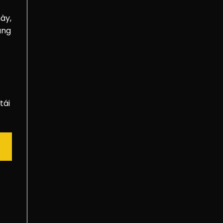
ày,
ùng
tái