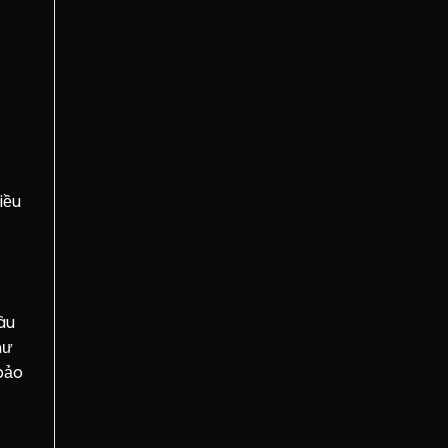
iều
âu
hư
bảo