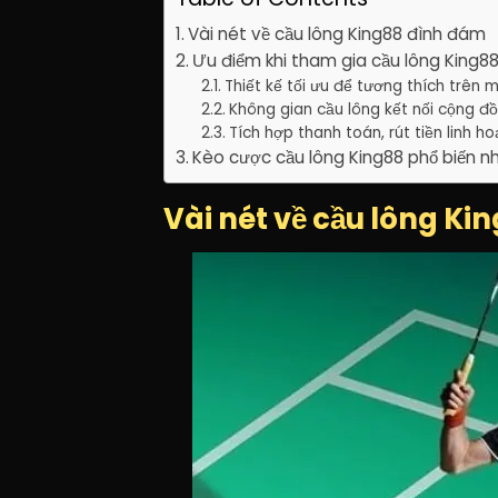
Vài nét về cầu lông King88 đình đám
Ưu điểm khi tham gia cầu lông King8
Thiết kế tối ưu để tương thích trên mọ
Không gian cầu lông kết nối cộng đ
Tích hợp thanh toán, rút tiền linh ho
Kèo cược cầu lông King88 phổ biến n
Vài nét về cầu lông K