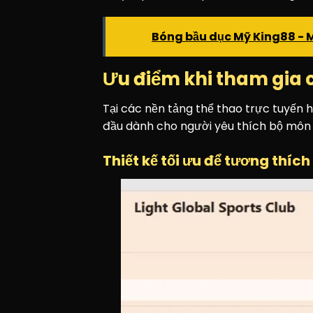
READ
Bóng bầu dục Mỹ King88 - M
Ưu điểm khi tham gia 
Tại các nền tảng thể thao trực tuyến h
đầu dành cho người yêu thích bộ môn 
Thiết kế tối ưu để tương thích 