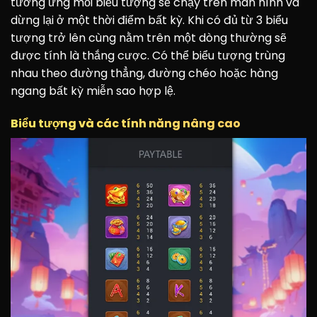
tương ứng mỗi biểu tượng sẽ chạy trên màn hình và
dừng lại ở một thời điểm bất kỳ. Khi có đủ từ 3 biểu
tượng trở lên cùng nằm trên một dòng thường sẽ
được tính là thắng cược. Có thể biểu tượng trùng
nhau theo đường thẳng, đường chéo hoặc hàng
ngang bất kỳ miễn sao hợp lệ.
Biểu tượng và các tính năng nâng cao