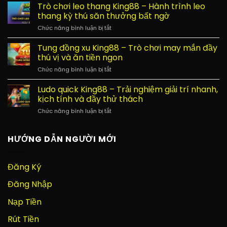
cua
Trò chơi leo thang King88 – Hành trình leo
biệt
cá
không
thang kỳ thú săn thưởng bất ngờ
King88
thể
Chức năng bình luận bị tắt
ở
–
bỏ
Trò
Trò
lỡ
chơi
Tung đồng xu King88 – Trò chơi may mắn đầy
chơi
hiện
leo
dân
thú vị và ăn tiền ngon
nay
thang
gian
Chức năng bình luận bị tắt
ở
King88
truyền
Tung
–
thống
đồng
Ludo quick King88 – Trải nghiệm giải trí nhanh,
Hành
kết
xu
trình
kịch tính và đầy thử thách
hợp
King88
leo
công
Chức năng bình luận bị tắt
ở
–
thang
nghệ
Ludo
Trò
kỳ
hiện
quick
chơi
thú
đại
King88
HƯỚNG DẪN NGƯỜI MỚI
may
săn
–
mắn
thưởng
Trải
đầy
bất
nghiệm
thú
Đăng Ký
ngờ
giải
vị
trí
và
Đăng Nhập
nhanh,
ăn
kịch
tiền
Nạp Tiền
tính
ngon
và
Rút Tiền
đầy