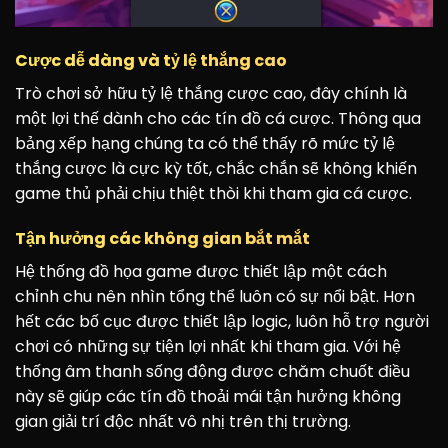
Cược dễ dàng và tỷ lệ thắng cao
Trò chơi sở hữu tỷ lệ thắng cược cao, đây chính là
một lợi thế dành cho các tín đồ cá cược. Thông qua
bảng xếp hạng chúng ta có thể thấy rõ mức tỷ lệ
thắng cược là cực kỳ tốt, chắc chắn sẽ không khiến
game thủ phải chịu thiệt thòi khi tham gia cá cược.
Tận hưởng các không gian bắt mắt
Hệ thống đồ họa game được thiết lập một cách
chỉnh chu nên nhìn tổng thể luôn có sự nổi bật. Hơn
hết các bố cục được thiết lập logic, luôn hỗ trợ người
chơi có những sự tiện lợi nhất khi tham gia. Với hệ
thống âm thanh sống động được chăm chuốt điều
này sẽ giúp các tín đồ thoải mái tận hưởng không
gian giải trí độc nhất vô nhị trên thị trường.