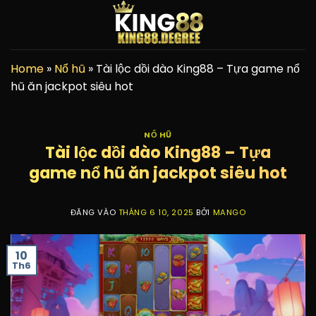
Bỏ
qua
nội
dung
Home
»
Nổ hũ
»
Tài lộc dồi dào King88 – Tựa game nổ
hũ ăn jackpot siêu hot
NỔ HŨ
Tài lộc dồi dào King88 – Tựa
game nổ hũ ăn jackpot siêu hot
ĐĂNG VÀO
THÁNG 6 10, 2025
BỞI
MANGO
10
Th6