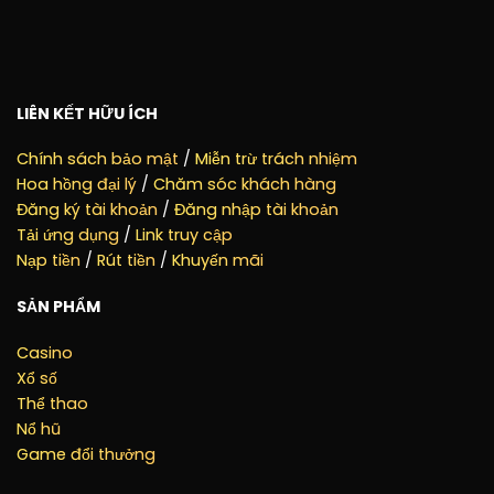
LIÊN KẾT HỮU ÍCH
Chính sách bảo mật
/
Miễn trừ trách nhiệm
Hoa hồng đại lý
/
Chăm sóc khách hàng
Đăng ký tài khoản
/
Đăng nhập tài khoản
Tải ứng dụng
/
Link truy cập
Nạp tiền
/
Rút tiền
/
Khuyến mãi
SẢN PHẨM
Casino
Xổ số
Thể thao
Nổ hũ
Game đổi thưởng