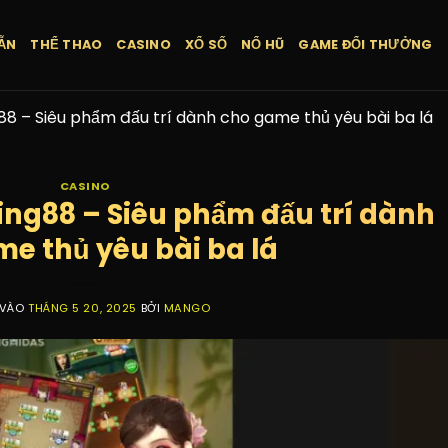
ẪN
THỂ THAO
CASINO
XỔ SỐ
NỔ HŨ
GAME ĐỔI THƯỞNG
88 – Siêu phẩm đấu trí dành cho game thủ yêu bài ba lá
CASINO
ing88 – Siêu phẩm đấu trí dành
e thủ yêu bài ba lá
 VÀO
THÁNG 5 20, 2025
BỞI
MANGO