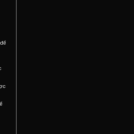
 để
c
ược
hể