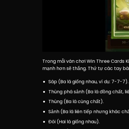
Trong mỗi ván chơi Win Three Cards Kin
mạnh hơn sẽ thắng. Thứ tự các tay bà
Sáp (Ba lá giống nhau, ví dụ: 7-7-7).
Thùng phá sảnh (Ba lá đồng chất, li
Thùng (Ba lá cùng chất).
Sảnh (Ba lá liên tiếp nhưng khác chấ
Đôi (Hai lá giống nhau).