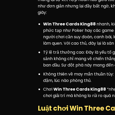
như đơn giản nhưng lại đầy bất ngờ, kh
giây:
Win Three Cards King88
nhanh, kị
phức tạp như Poker hay các game ch
người chơi cần suy đoán, canh bài, 
làm quen. Với cao thủ, đây lại là sân
Tỷ lệ trả thưởng cao: Đây là yếu tố
sảnh không chỉ mang về chiến thắng,
ban đầu. Sự đột phá này mang đến c
Không thiên về may mắn thuần túy: 
đậm, lúc nào phòng thủ.
Chơi
Win Three Cards King88
“nhẹ
chơi giải trí mà không lo rủi ro quá n
Luật chơi Win Three C