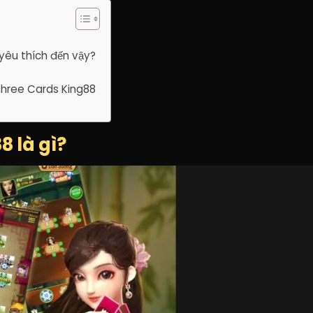
yêu thích đến vậy?
Three Cards King88
 là gì?