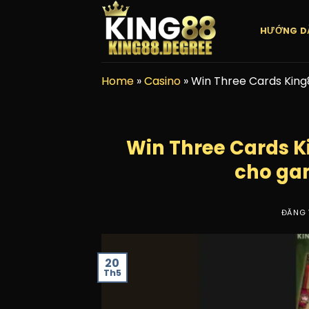
Bỏ
qua
HƯỚNG D
nội
dung
Home
»
Casino
»
Win Three Cards King
Win Three Cards K
cho gam
ĐĂNG
20
Th5