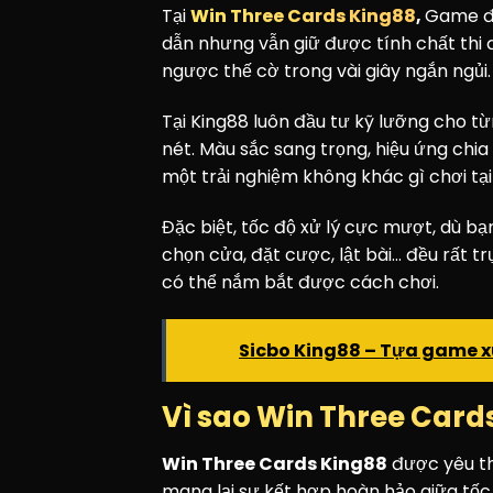
Tại
Win Three Cards King88
,
Game đư
dẫn nhưng vẫn giữ được tính chất thi đấ
ngược thế cờ trong vài giây ngắn ngủi.
Tại King88 luôn đầu tư kỹ lưỡng cho 
nét. Màu sắc sang trọng, hiệu ứng chia 
một trải nghiệm không khác gì chơi tại
Đặc biệt, tốc độ xử lý cực mượt, dù b
chọn cửa, đặt cược, lật bài… đều rất 
có thể nắm bắt được cách chơi.
READ
Sicbo King88 – Tựa game xú
Vì sao Win Three Card
Win Three Cards King88
được yêu thí
mang lại sự kết hợp hoàn hảo giữa tốc